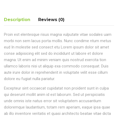
Description
Reviews (0)
Proin est elentesque risus magna vulputate vitae sodales uam
morbi non sem lacus porta mollis. Nunc condime ntum metus
eud In molestie sed consect etu Lorem ipsum dolor sit amet
conse adipisicing elit sed do incididunt ut labore et dolore
magna. Ut enim ad minim veniam quis nostrud exercita tion
ullamco laboris nisi ut aliquip exa commodo consequat. Duis
aute irure dolor in reprehenderit in voluptate velit esse cillum
dolore eu fugiat nulla pariatur.
Excepteur sint occaecat cupidatat non proident sunt in culpa
qui deserunt mollit anim id est laborum. Sed ut perspiciatis
unde omnis iste natus error sit voluptatem accusantium
doloremque laudantium, totam rem aperiam, eaque ipsa quae
ab illo inventore veritatis et quasi architecto beatae vitae dicta