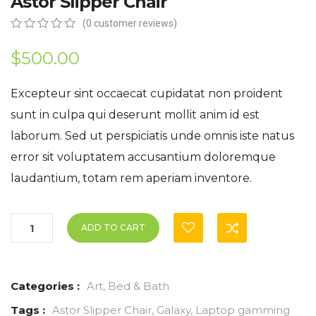
Astor Slipper Chair
(
0
customer reviews)
0
5
0
out
$
500.00
of
based
on
Excepteur sint occaecat cupidatat non proident
customer
sunt in culpa qui deserunt mollit anim id est
ratings
laborum. Sed ut perspiciatis unde omnis iste natus
error sit voluptatem accusantium doloremque
laudantium, totam rem aperiam inventore.
ADD TO CART
Categories :
Art
,
Bed & Bath
Tags :
Astor Slipper Chair
,
Galaxy
,
Laptop gamming