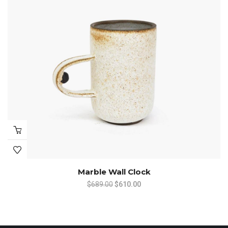
Marble Wall Clock
Original
Current
$
689.00
$
610.00
price
price
was:
is:
$689.00.
$610.00.